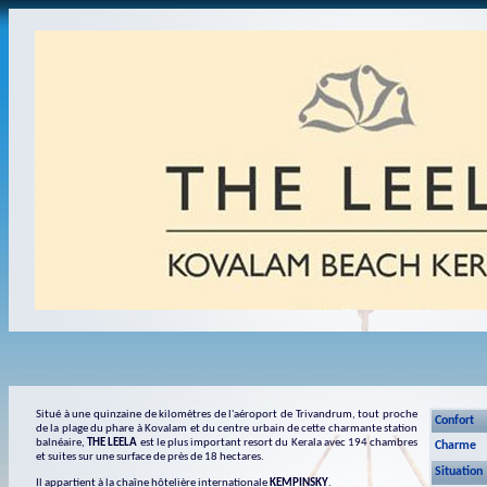
Situé à une quinzaine de kilomètres de l'aéroport de Trivandrum, tout proche
Confort
de la plage du phare à Kovalam et du centre urbain de cette charmante station
balnéaire,
THE LEELA
est le plus important resort du Kerala avec 194 chambres
Charme
et suites sur une surface de près de 18 hectares.
Situation
Il appartient à la chaîne hôtelière internationale
KEMPINSKY
.