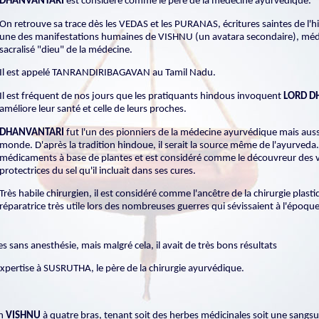
DHANVANTARI
est considéré comme le père de la médecine ayurvédique.
On retrouve sa trace dès les VEDAS et les PURANAS, écritures saintes de l'
une des manifestations humaines de VISHNU (un avatara secondaire), méd
sacralisé "dieu" de la médecine.
Il est appelé TANRANDIRIBAGAVAN au Tamil Nadu.
Il est fréquent de nos jours que les pratiquants hindous invoquent
LORD
D
améliore leur santé et celle de leurs proches.
DHANVANTARI
fut l'un des pionniers de la médecine ayurvédique mais auss
monde. D'après la tradition hindoue, il serait la source même de l'ayurveda
médicaments à base de plantes et est considéré comme le découvreur des v
protectrices du sel qu'il incluait dans ses cures.
Très habile chirurgien, il est considéré comme l'ancêtre de la chirurgie plasti
réparatrice très utile lors des nombreuses guerres qui sévissaient à l'époque
s sans anesthésie, mais malgré cela, il avait de très bons résultats
n expertise à SUSRUTHA, le père de la chirurgie ayurvédique.
un
VISHNU
à quatre bras, tenant soit des herbes médicinales soit une sangs