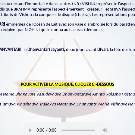
ie ou nectar d'immortalité dans l'autre. (NB : VISHNU représente l'aspect st
dis que BRAHMA représente l'aspect émergent - créateur - et SHIVA l'aspect 
tributs de Vishnu : la conque et le disque (chakra). Les représentations peu
ARI
émmergea de l'Océan de Lait avec son vase d'ambroisie lors du baratteme
 le récipient par MOHINI qui le donna aux asuras (démons)
ANVANTARI
, le
Dhanvantari Jayanti,
deux jours avant
Divali
, la fête des lu
POUR ACTIVER LA MUSIQUE, CLIQUER CI-DESSOUS
 Namo Bhagavate Vasudevaaya Dhanvantaraye Amrita-kalasha Hasta
a-amaya Vinashaaya Trailokya Naathaya Dhanvantri Maha-vishnave N