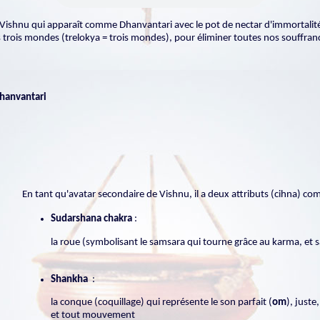
ishnu qui apparaît comme Dhanvantari avec le pot de nectar d'immortalité
s trois mondes (trelokya = trois mondes), pour éliminer toutes nos souffran
hanvantari
En tant qu'avatar secondaire de Vishnu, il a deux attributs (cihna) c
Sudarshana chakra
:
la roue (symbolisant le samsara qui tourne grâce au karma, et s
Shankha
:
la conque (coquillage) qui représente le son parfait (
om
), juste
et tout mouvement