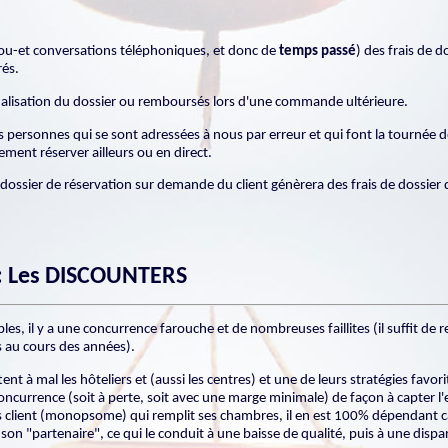
 ou-et conversations téléphoniques, et donc de
temps passé
) des frais de 
és.
finalisation du dossier ou remboursés lors d'une commande ultérieure.
s personnes qui se sont adressées à nous par erreur et qui font la tournée d
ment réserver ailleurs ou en direct.
dossier de réservation sur demande du client génèrera des frais de dossier
 : Les DISCOUNTERS
les, il y a une concurrence farouche et de nombreuses faillites (il suffit de
s au cours des années).
nt à mal les hôteliers et (aussi les centres) et une de leurs stratégies favori
ncurrence (soit à perte, soit avec une marge minimale) de façon à capter l'ess
os client (monopsome) qui remplit ses chambres, il en est 100% dépendant car
e son "partenaire", ce qui le conduit à une baisse de qualité, puis à une dispa