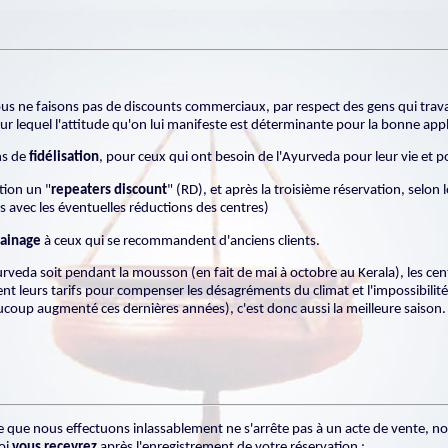
s ne faisons pas de discounts commerciaux, par respect des gens qui travail
our lequel l'attitude qu'on lui manifeste est déterminante pour la bonne appl
ns de
fidélisation
, pour ceux qui ont besoin de l'Ayurveda pour leur vie et p
tion un "
repeaters discount
" (RD), et après la troisième réservation, selon
avec les éventuelles réductions des centres)
rainage
à ceux qui se recommandent d'anciens clients.
urveda soit pendant la mousson (en fait de mai à octobre au Kerala), les ce
t leurs tarifs pour compenser les désagréments du climat et l'impossibilité 
aucoup augmenté ces dernières années), c'est donc aussi la meilleure saison.
ôle que nous effectuons inlassablement ne s'arrête pas à un acte de vente, 
oi
vous recevrez
après l'enregistrement de votre réservation :