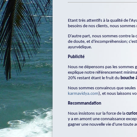
Etant très attentifs à la qualité de l
besoins de nos clients, nous sommes
D'autre part, nous sommes contre la d
de doute, et d'incompréhension; c'est
ayurvédique.
Publicité
Nous ne dépensons pas les sommes gag
explique notre référencement minimal su
20% restant étant le fruit du
bouche à
Nous sommes convaincus que seules les
karmavidya.com
), et nous laissons v
Recommandation
Nous insistons sur la force de la
curio
y a en amont une connaissance exceptio
gagner une nouvelle vie d'une toute au