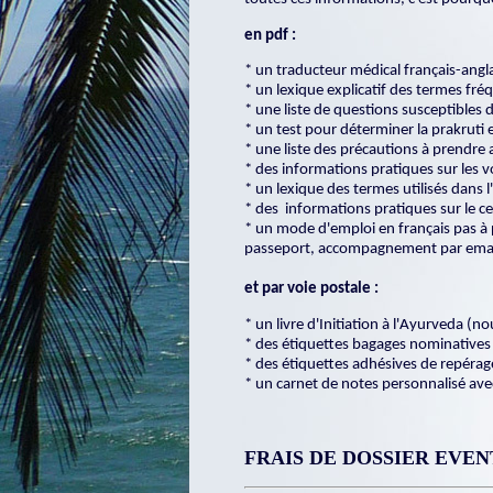
en pdf :
* un traducteur médical français-ang
* un lexique explicatif des termes fr
* une liste de questions susceptibles
* un test pour déterminer la prakruti 
* une liste des précautions à prendre 
* des informations pratiques sur les 
* un lexique des termes utilisés dans l
* des informations pratiques sur le cent
* un mode d'emploi en français pas à 
passeport, accompagnement par email 
et par voie postale :
* un livre d'Initiation à l'Ayurveda (n
* des étiquettes bagages nominatives 
* des étiquettes adhésives de repérag
* un carnet de notes personnalisé avec
FRAIS DE DOSSIER EVE