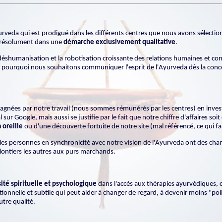
'Ayurveda qui est prodigué dans les différents centres que nous avons sélect
 résolument dans une
démarche exclusivement qualitative
.
éshumanisation et la robotisation croissante des relations humaines et com
 pourquoi nous souhaitons communiquer l'esprit de l'Ayurveda dès la conce
nées par notre travail (nous sommes rémunérés par les centres) en investi
r Google, mais aussi se justifie par le fait que notre chiffre d'affaires soit
 oreille
ou d'une découverte fortuite de notre site (mal référencé, ce qui fait
 personnes en synchronicité avec notre vision de l'Ayurveda ont des chance
olontiers les autres aux purs marchands.
sité spirituelle et psychologique
dans l'accès aux thérapies ayurvédiques, 
nnelle et subtile qui peut aider à changer de regard, à devenir moins "poll
tre qualité.