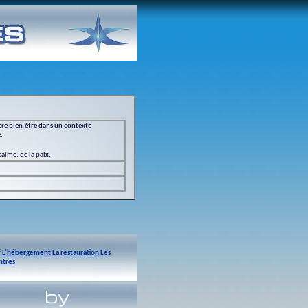
tre bien-être dans un contexte
.
 calme, de la paix.
f
L'hébergement
La restauration
Les
ntres