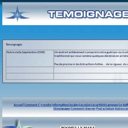
Témoignages
Notre visite (septembre 2008)
Un endroit entièrement consacré à votre guérison ou à vo
traditionnel qui vous ramène quelques décénies en arrière
Pas de piscine ni de distractions futiles... de la rigueur, du
Accueil
Comment s' y rendre
Informations locales
Les soins
Les activités annexes
Le staf
témoignages
Comment réserver
Post scriptum
Autres ce
POOMULLY MANA